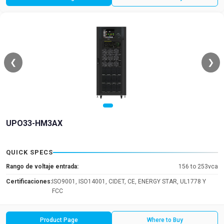
❮
❯
UPO33-HM3AX
QUICK SPECS
Rango de voltaje entrada:
156 to 253vca
Certificaciones:
ISO9001, ISO14001, CIDET, CE, ENERGY STAR, UL1778 Y
FCC
Product Page
Where to Buy