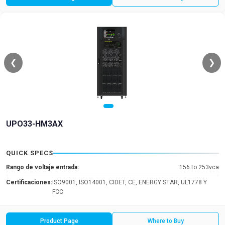
❮
❯
UPO33-HM3AX
QUICK SPECS
Rango de voltaje entrada:
156 to 253vca
Certificaciones:
ISO9001, ISO14001, CIDET, CE, ENERGY STAR, UL1778 Y
FCC
Product Page
Where to Buy