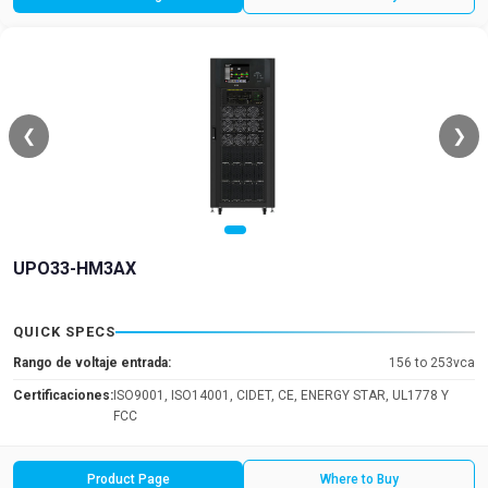
❮
❯
UPO33-HM3AX
QUICK SPECS
Rango de voltaje entrada:
156 to 253vca
Certificaciones:
ISO9001, ISO14001, CIDET, CE, ENERGY STAR, UL1778 Y
FCC
Product Page
Where to Buy