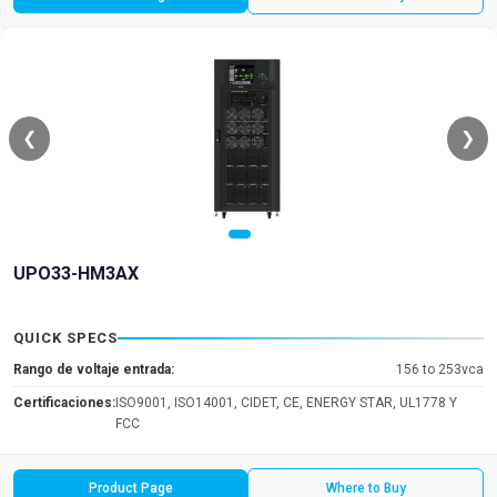
❮
❯
UPO33-HM3AX
QUICK SPECS
Rango de voltaje entrada:
156 to 253vca
Certificaciones:
ISO9001, ISO14001, CIDET, CE, ENERGY STAR, UL1778 Y
FCC
Product Page
Where to Buy