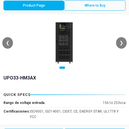
Product Page
Where to Buy
❮
❯
UPO33-HM3AX
QUICK SPECS
Rango de voltaje entrada:
156 to 253vca
Certificaciones:
ISO9001, ISO14001, CIDET, CE, ENERGY STAR, UL1778 Y
FCC