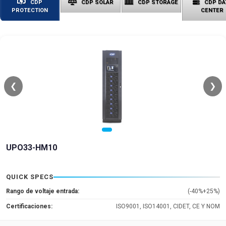
CDP
CDP SOLAR
CDP STORAGE
CDP DA
PROTECTION
CENTER
❮
❯
UPO33-HM10
QUICK SPECS
Rango de voltaje entrada:
(-40%+25%)
Certificaciones:
ISO9001, ISO14001, CIDET, CE Y NOM