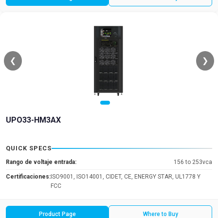
❮
❯
UPO33-HM3AX
QUICK SPECS
Rango de voltaje entrada:
156 to 253vca
Certificaciones:
ISO9001, ISO14001, CIDET, CE, ENERGY STAR, UL1778 Y
FCC
Product Page
Where to Buy